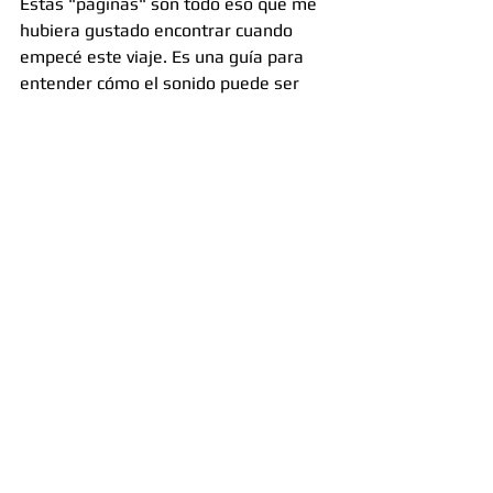
Estas "páginas" son todo eso que me 
hubiera gustado encontrar cuando 
empecé este viaje. Es una guía para 
entender cómo el sonido puede ser 
una puerta a experiencias increíbles 
de placer y conexión. Es ciencia, es 
experiencia personal, es práctica... es 
una invitación a descubrir todo lo que 
podemos sentir cuando cerramos los 
ojos y... escuchamos.
Prometo que va a ser divertido (y tal 
vez un poquito hot también 😉. Un 
poco nerd un poco spicy digamos. 
Hablando en serio, es una suerte de 
guia para que mas y mas personas 
puedan conocerse, usar el sonido, 
disfrutarlo, y tambien para poder dejar 
escrito en algun lado lo que yo fui 
descubriendo que hasta ahora no le 